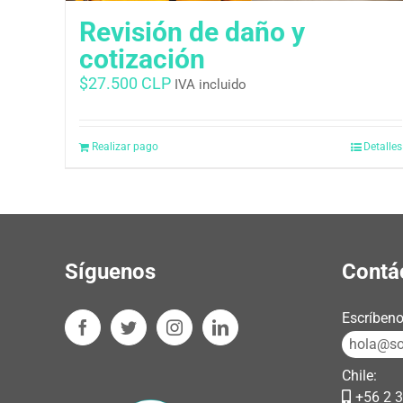
Revisión de daño y
cotización
$
27.500 CLP
IVA incluido
Realizar pago
Detalles
Síguenos
Contá
Escríbeno
hola@sos
Chile:
+56 2 