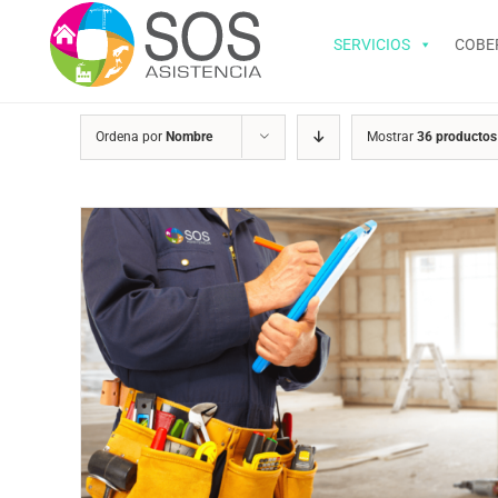
Saltar
al
SERVICIOS
COBE
contenido
Ordena por
Nombre
Mostrar
36 productos