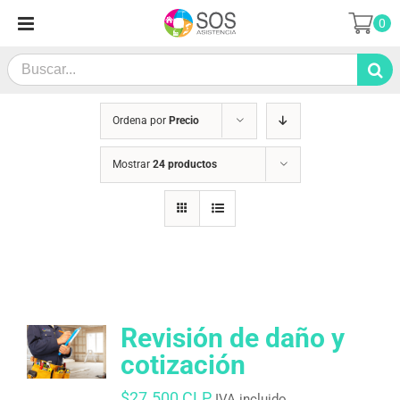
Saltar
0
al
contenido
Search
for:
Ordena por
Precio
Mostrar
24 productos
Revisión de daño y
cotización
$
27.500 CLP
IVA incluido