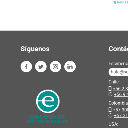
Realiz
Síguenos
Contá
Escríbeno
hola@sos
Chile:
+56 2 
+56 9 
Colombia
+57 30
+57 3
USA: