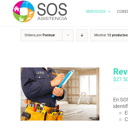
Saltar
al
SERVICIOS
COBE
contenido
Ordena por
Puntuar
Mostrar
12 productos
Rev
$
27.5
En SOS
identi
E
C