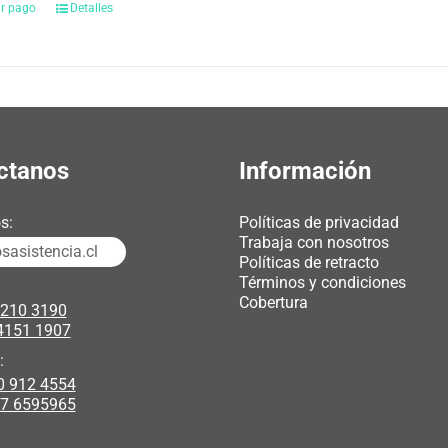
ar pago
Detalles
ctanos
Información
s:
Políticas de privacidad
Trabaja con nosotros
asistencia.cl
Políticas de retracto
Términos y condiciones
Cobertura
3210 3190
4151 1907
chicas webcam
:
0 912 4554
polipasto electrico
17 6595965