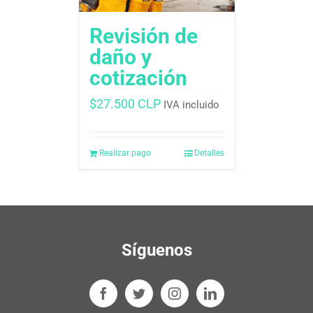
Revisión de
daño y
cotización
$
27.500 CLP
IVA incluido
Realizar pago
Detalles
Síguenos