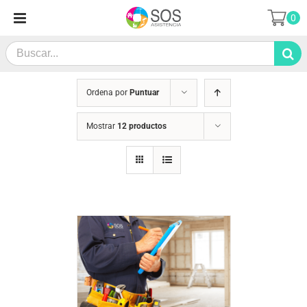
Saltar
0
al
contenido
Search
for:
Ordena por
Puntuar
Mostrar
12 productos