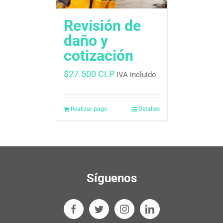
Revisión de
daño y
cotización
$
27.500 CLP
IVA incluido
Realizar pago
Detalles
Síguenos