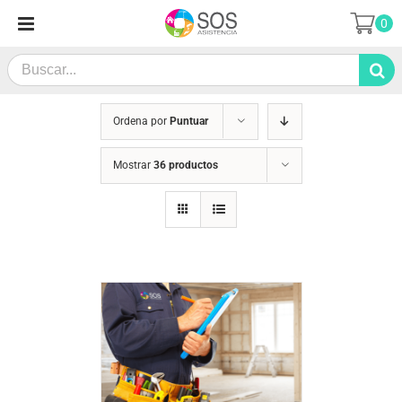
Saltar
0
al
contenido
Search
for:
Ordena por
Puntuar
Mostrar
36 productos