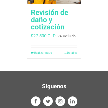
Revisión de
daño y
cotización
$
27.500 CLP
IVA incluido
Realizar pago
Detalles
Síguenos