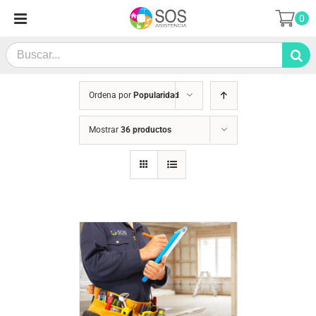
Saltar
0
al
contenido
Search
for:
Ordena por
Popularidad
Mostrar
36 productos