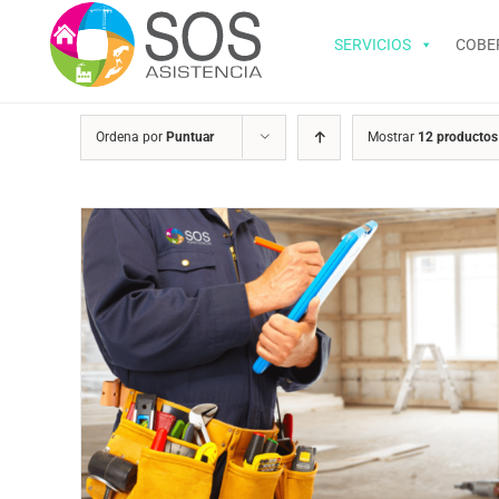
Saltar
al
SERVICIOS
COBE
contenido
Ordena por
Puntuar
Mostrar
12 productos