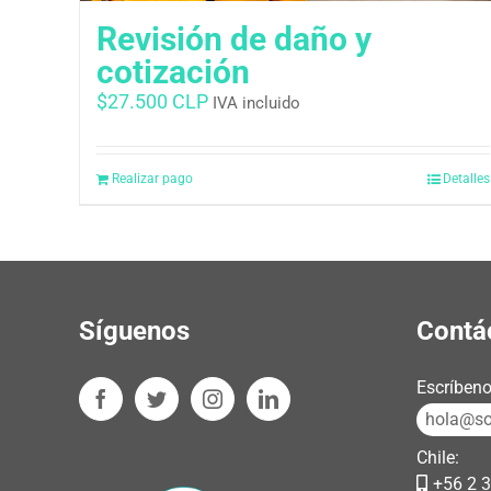
Revisión de daño y
cotización
$
27.500 CLP
IVA incluido
Realizar pago
Detalles
Síguenos
Contá
Escríbeno
hola@sos
Chile:
+56 2 