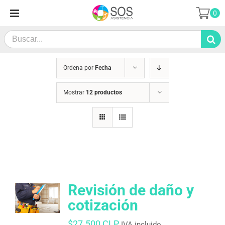
Saltar
0
al
contenido
Search
for:
Ordena por
Fecha
Mostrar
12 productos
Revisión de daño y
cotización
$
27.500 CLP
IVA incluido