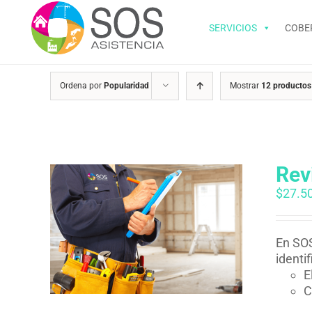
Saltar
al
SERVICIOS
COBE
contenido
Ordena por
Popularidad
Mostrar
12 productos
Rev
$
27.5
En SOS
identi
E
C