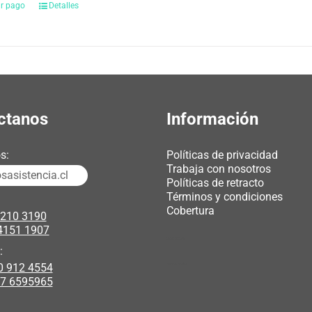
ar pago
Detalles
ctanos
Información
s:
Políticas de privacidad
Trabaja con nosotros
asistencia.cl
Políticas de retracto
Términos y condiciones
Cobertura
3210 3190
4151 1907
chicas webcam
:
0 912 4554
polipasto electrico
17 6595965