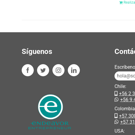
Realiz
Síguenos
Contá
Escríbeno
hola@sos
Chile:
+56 2 
+56 9 
Colombia
+57 30
+57 3
USA: