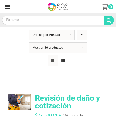
Saltar
0
al
contenido
Search
for:
Ordena por
Puntuar
Mostrar
36 productos
Revisión de daño y
cotización
$
27.500 CLP
IVA incluido