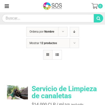
Saltar
0
al
contenido
Search
for:
Ordena por
Nombre
Mostrar
12 productos
Servicio de Limpieza
de canaletas
$
14.000 CLP
/ ml
IVA incluido