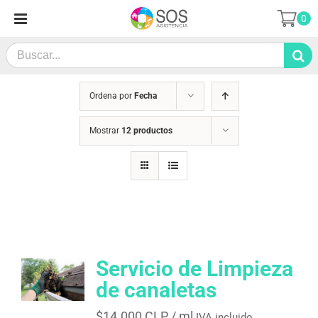
Saltar
0
al
contenido
Search
for:
Ordena por
Fecha
Mostrar
12 productos
Servicio de Limpieza
de canaletas
$
14.000 CLP
/ ml
IVA incluido