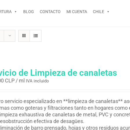
RTURA
BLOG
CONTACTO
MI CUENTA
CHILE
vicio de Limpieza de canaletas
00 CLP
/ ml
IVA incluido
o servicio especializado en **limpieza de canaletas** ase
mas como goteras y filtraciones tanto en hogares como en
impieza exhaustiva de canaletas de metal, PVC y concret
esobstrucción efectiva de desagües.
liminación de barro prensado, hojas y otros residuos ac