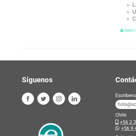
L
U
C
Select 
Síguenos
Contá
Escríbeno
hola@sos
Chile:
+56 2 
+56 9 