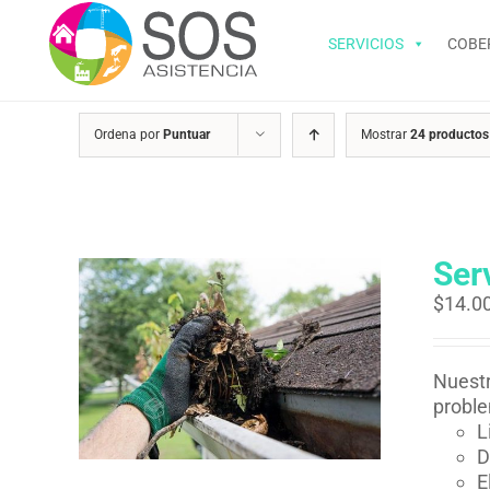
Saltar
al
SERVICIOS
COBE
contenido
Ordena por
Puntuar
Mostrar
24 productos
Ser
$
14.0
Nuestr
proble
L
D
E