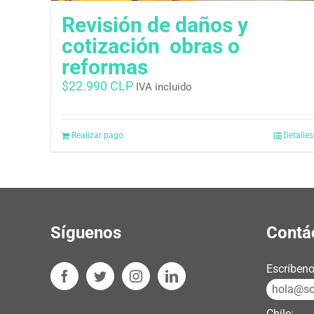
Revisión de daños y
cotización  obras o
reformas
$
22.990 CLP
IVA incluido
Realizar pago
Detalles
Síguenos
Contá
Escríbeno
hola@sos
Chile: