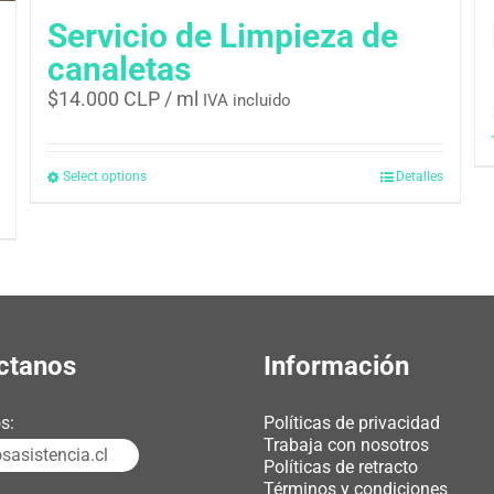
Servicio de Limpieza de
canaletas
$
14.000 CLP
/ ml
IVA incluido
Select options
Detalles
ctanos
Información
s:
Políticas de privacidad
Trabaja con nosotros
asistencia.cl
Políticas de retracto
Términos y condiciones