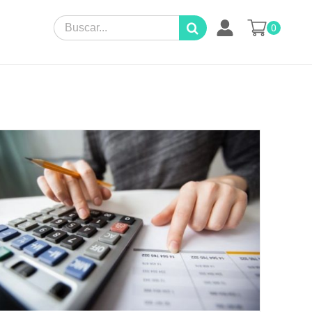
Search
0
for: