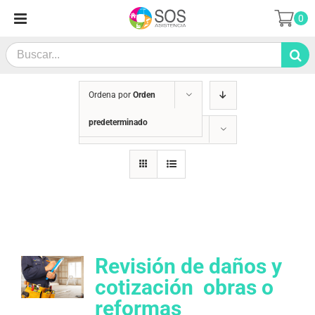
Saltar
0
al
contenido
Search
for:
Ordena por
Orden
predeterminado
Mostrar
12 productos
Revisión de daños y
cotización  obras o
reformas