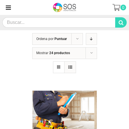
Saltar
0
al
contenido
Search
for:
Ordena por
Puntuar
Mostrar
24 productos