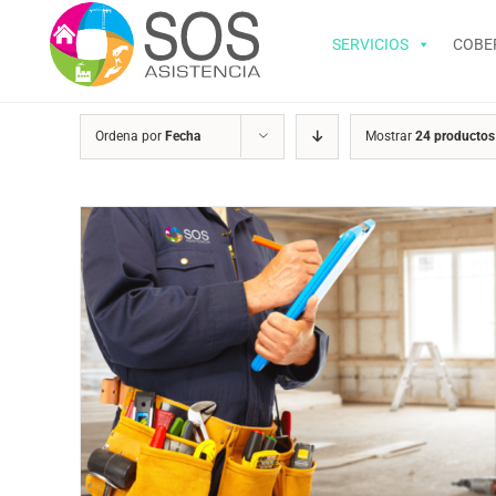
Saltar
al
SERVICIOS
COBE
contenido
Ordena por
Fecha
Mostrar
24 productos