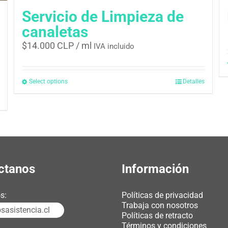
Servicio de Limpieza de
canaletas
$
14.000 CLP
/ ml
IVA incluido
Select options
Detalles
ctanos
Información
s:
Políticas de privacidad
Trabaja con nosotros
asistencia.cl
Políticas de retracto
Términos y condiciones