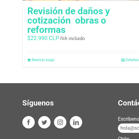
Revisión de daños y
cotización  obras o
reformas
$
22.990 CLP
IVA incluido
Realizar pago
Detalles
Síguenos
Contá
Escríbeno
hola@sos
Chile: