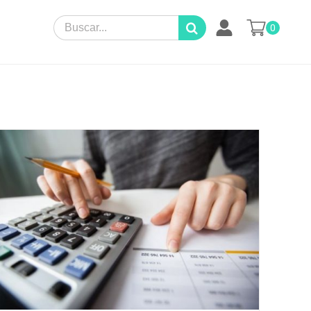
Search
0
for: