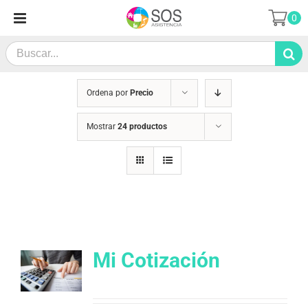
Saltar
0
al
contenido
Search
for:
Ordena por
Precio
Mostrar
24 productos
Mi Cotización