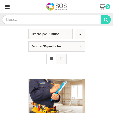
Saltar
0
al
contenido
Search
for:
Ordena por
Puntuar
Mostrar
36 productos