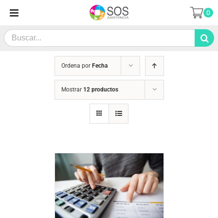
Saltar
0
al
contenido
Search
for:
Ordena por
Fecha
Mostrar
12 productos