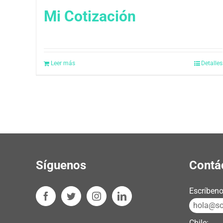
Mi Cotización
Leer más
Detalles
Síguenos
Contá
Escríbeno
hola@sos
Chile: