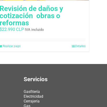
Revisión de daños y
cotización  obras o
reformas
$
22.990 CLP
IVA incluido
Realizar pago
Detalles
Servicios
Gasfitería
Electricidad
Cerrajería
Gas