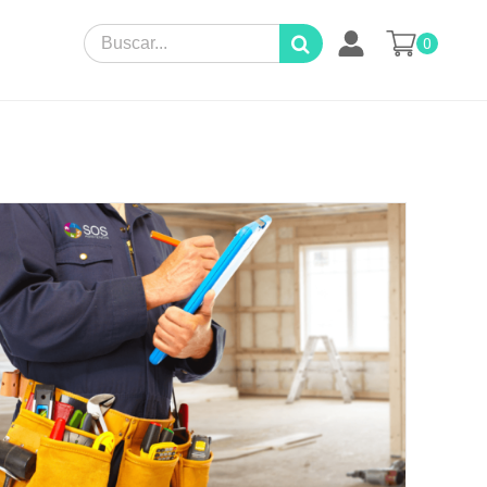
Search
0
for: