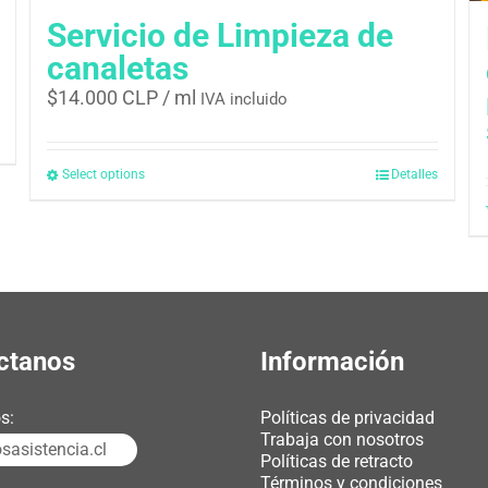
Servicio de Limpieza de
canaletas
$
14.000 CLP
/ ml
IVA incluido
Select options
Detalles
ctanos
Información
s:
Políticas de privacidad
Trabaja con nosotros
asistencia.cl
Políticas de retracto
Términos y condiciones