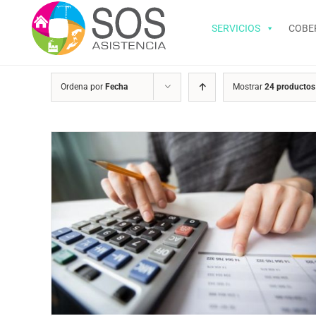
Saltar
al
SERVICIOS
COBE
contenido
Ordena por
Fecha
Mostrar
24 productos