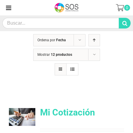
Saltar
0
al
contenido
Search
for:
Ordena por
Fecha
Mostrar
12 productos
Mi Cotización