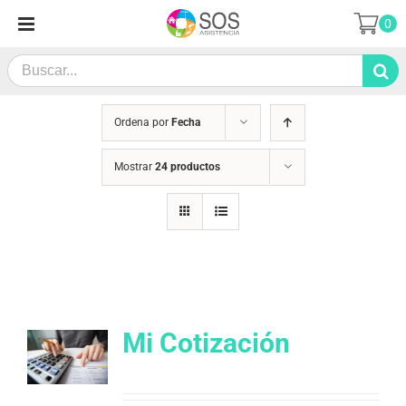
Saltar
0
al
contenido
Search
for:
Ordena por
Fecha
Mostrar
24 productos
Mi Cotización