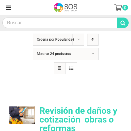
Saltar
0
al
contenido
Search
for:
Ordena por
Popularidad
Mostrar
24 productos
Revisión de daños y
cotización  obras o
reformas