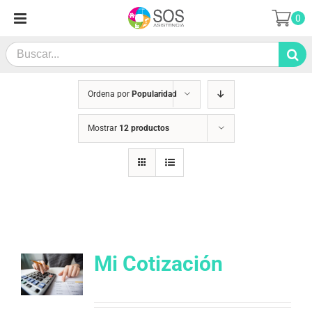
Saltar
0
al
contenido
Search
for:
Ordena por
Popularidad
Mostrar
12 productos
Mi Cotización