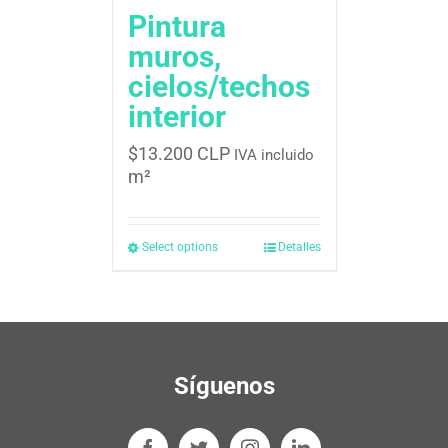
Pintura
muros,
cielos/techos
interior
$
13.200 CLP
IVA incluido
m²
Select options
Detalles
Síguenos