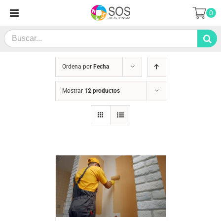
Saltar
0
al
contenido
Search
for:
Ordena por
Fecha
Mostrar
12 productos