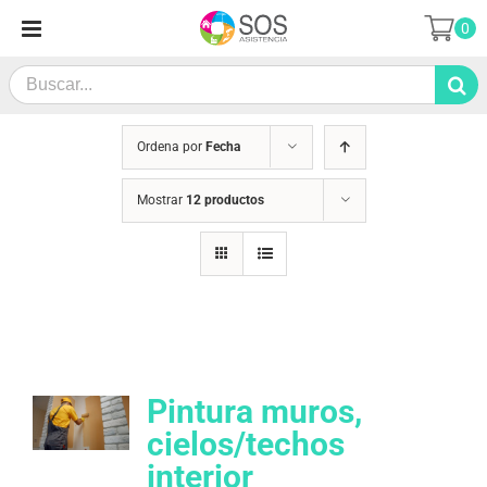
Saltar
0
al
contenido
Search
for:
Ordena por
Fecha
Mostrar
12 productos
Pintura muros,
cielos/techos
interior