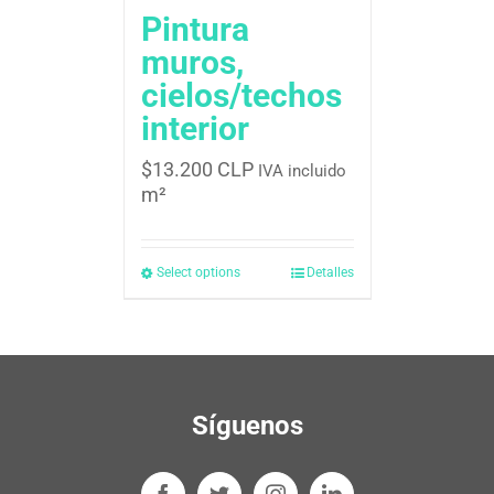
Pintura
muros,
cielos/techos
interior
$
13.200 CLP
IVA incluido
m²
Select options
Detalles
Síguenos