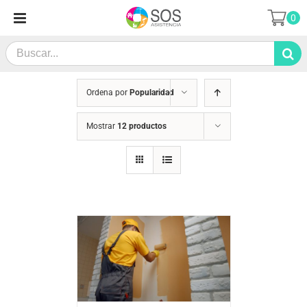
Saltar
0
al
contenido
Search
for:
Ordena por
Popularidad
Mostrar
12 productos