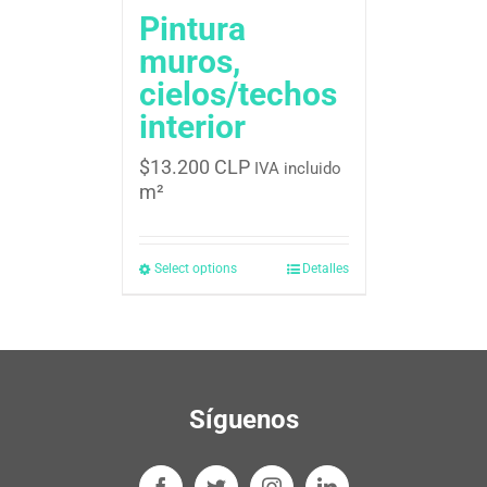
Pintura
muros,
cielos/techos
interior
$
13.200 CLP
IVA incluido
m²
Select options
Detalles
Síguenos