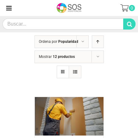
Saltar
0
al
contenido
Search
for:
Ordena por
Popularidad
Mostrar
12 productos