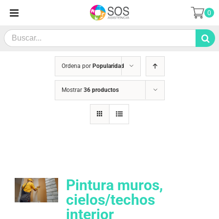
Saltar
0
al
contenido
Search
for:
Ordena por
Popularidad
Mostrar
36 productos
Pintura muros,
cielos/techos
interior