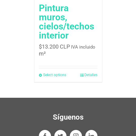
Pintura
muros,
cielos/techos
interior
$
13.200 CLP
IVA incluido
m²
Select options
Detalles
Síguenos