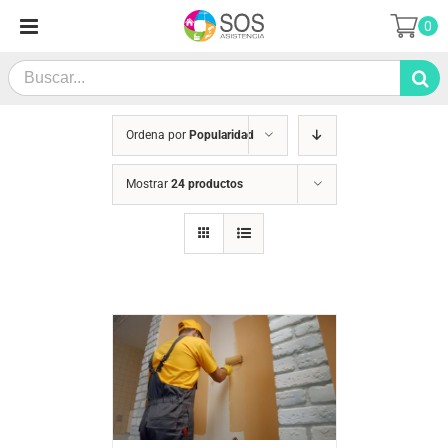
Saltar
0
al
contenido
Search
for:
Ordena por
Popularidad
Mostrar
24 productos