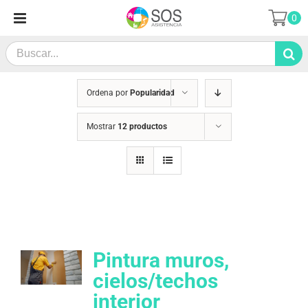
Saltar
0
al
contenido
Search
for:
Ordena por
Popularidad
Mostrar
12 productos
Pintura muros,
cielos/techos
interior