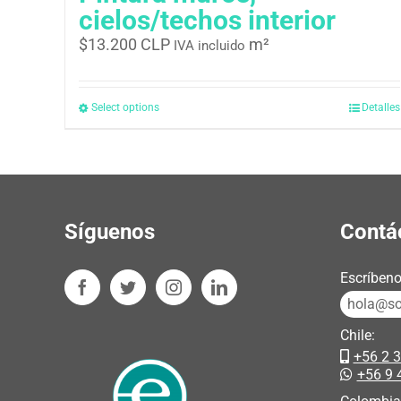
cielos/techos interior
$
13.200 CLP
m²
IVA incluido
Select options
Detalles
Síguenos
Contá
Escríbeno
hola@sos
Chile:
+56 2 
+56 9 