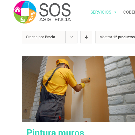
Saltar
al
SERVICIOS
COBE
contenido
Ordena por
Precio
Mostrar
12 productos
Pintura muros,