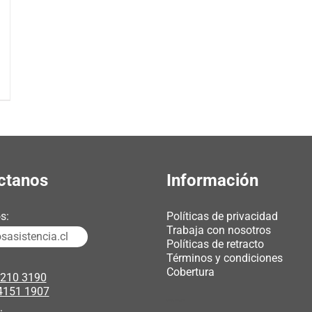
ctanos
Información
s:
Políticas de privacidad
Trabaja con nosotros
asistencia.cl
Políticas de retracto
Términos y condiciones
Cobertura
3210 3190
4151 1907
chicas webcam