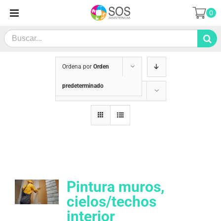
Saltar
0
al
contenido
Search
for:
Ordena por
Orden
predeterminado
Mostrar
36 productos
Pintura muros,
cielos/techos
interior