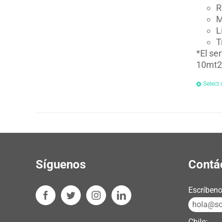
R
M
L
T
*El se
10mt2
Select 
Síguenos
Contá
Escríbeno
hola@sos
Chile: