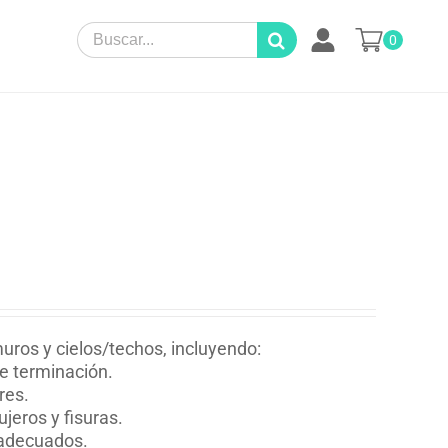
Search
0
for:
muros y cielos/techos, incluyendo:
de terminación.
res.
jeros y fisuras.
 adecuados.