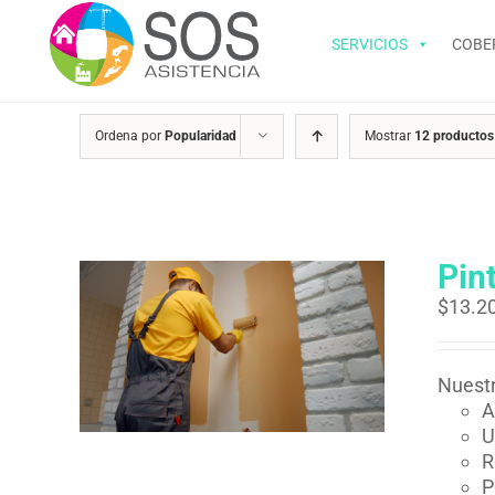
Saltar
al
SERVICIOS
COBE
contenido
Ordena por
Popularidad
Mostrar
12 productos
Pin
$
13.2
Nuestr
A
U
R
P