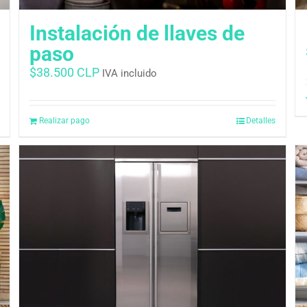
Instalación de llaves de
paso
$
38.500 CLP
IVA incluido
Realizar pago
Detalles