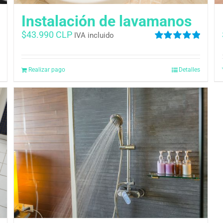
Instalación de lavamanos
$
43.990 CLP
IVA incluido
Valorado
en
5.00
de 5
Realizar pago
Detalles