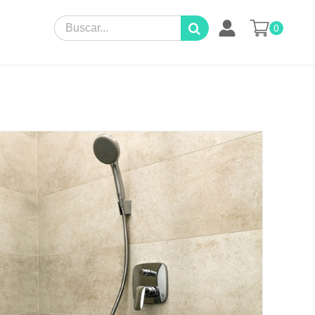
Search
0
for: