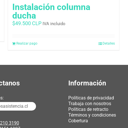
Instalación columna
ducha
$
49.500 CLP
IVA incluido
Realizar pago
Detalles
ctanos
Información
s:
Políticas de privacidad
Trabaja con nosotros
asistencia.cl
Políticas de retracto
Términos y condiciones
Cobertura
3210 3190