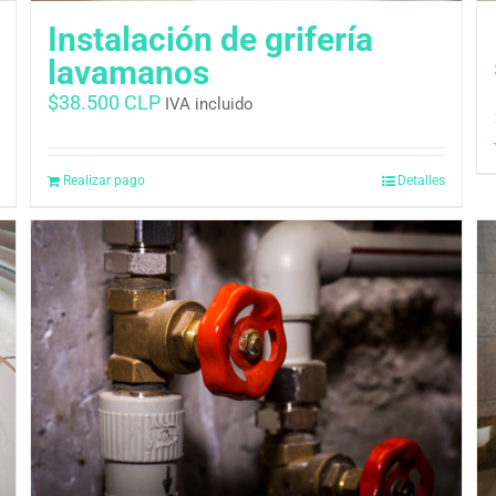
Instalación de grifería
lavamanos
$
38.500 CLP
IVA incluido
Realizar pago
Detalles