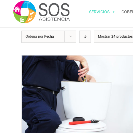
Saltar
al
SERVICIOS
COBE
contenido
Ordena por
Fecha
Mostrar
24 productos