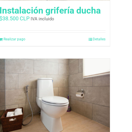
Instalación grifería ducha
$
38.500 CLP
IVA incluido
Realizar pago
Detalles