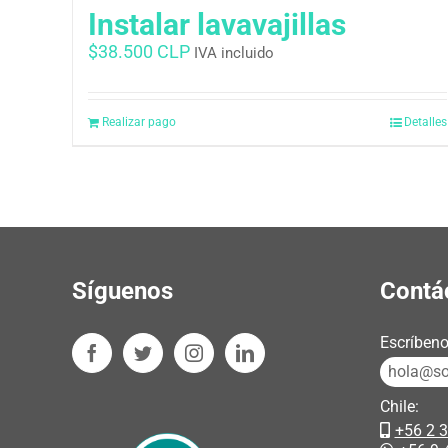
Instalar lavavajillas
$
38.500 CLP
IVA incluido
Realizar pago
Detalles
Síguenos
Contá
Escríbeno
hola@sos
Chile:
+56 2 