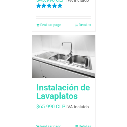
IVA incluido
Valorado
en
5.00
de 5
Realizar pago
Detalles
Instalación de
Lavaplatos
$
65.990 CLP
IVA incluido
Realizar pago
Detalles