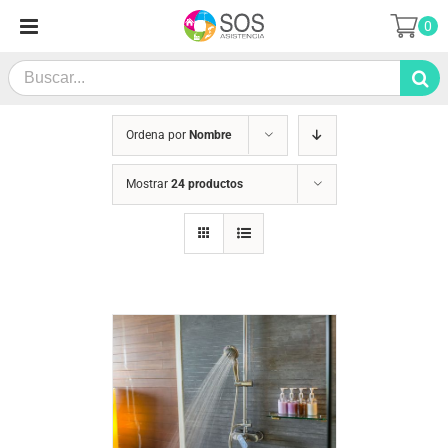
Saltar
0
al
contenido
Search
for:
Ordena por
Nombre
Mostrar
24 productos