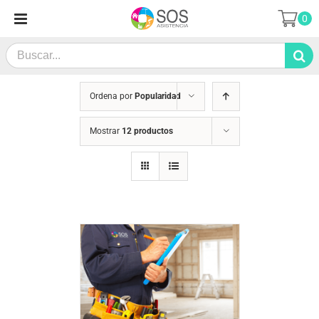
Saltar
0
al
contenido
Search
for:
Ordena por
Popularidad
Mostrar
12 productos