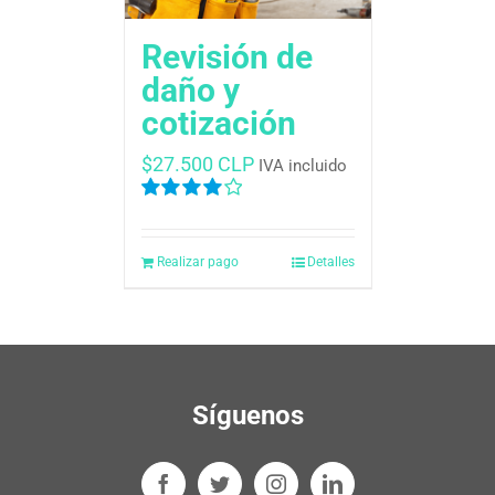
Revisión de
daño y
cotización
$
27.500 CLP
IVA incluido
Valorado
en
4.00
de
5
Realizar pago
Detalles
Síguenos