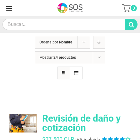
Saltar
0
al
contenido
Search
for:
Ordena por
Nombre
Mostrar
24 productos
Revisión de daño y
cotización
$
27.500 CLP
IVA incluido