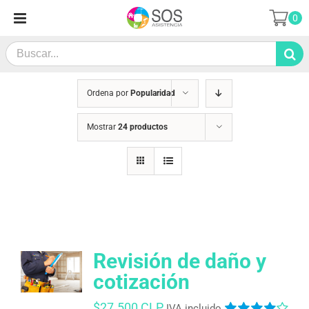
Saltar
0
al
contenido
Search
for:
Ordena por
Popularidad
Mostrar
24 productos
Revisión de daño y
cotización
$
27.500 CLP
IVA incluido