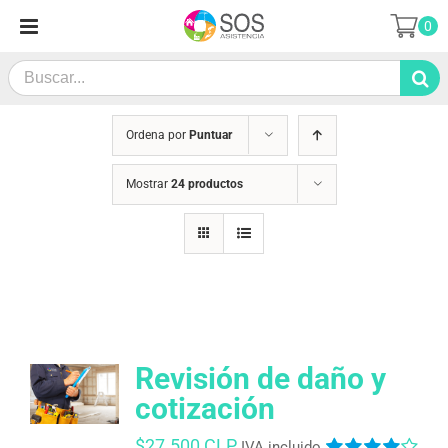
Saltar
0
al
contenido
Search
for:
Ordena por
Puntuar
Mostrar
24 productos
Revisión de daño y
cotización
$
27.500 CLP
IVA incluido