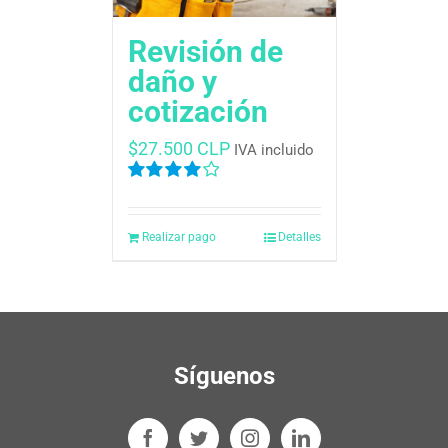
Revisión de
daño y
cotización
$
27.500 CLP
IVA incluido
Valorado
en
4.00
de
5
Realizar pago
Detalles
Síguenos