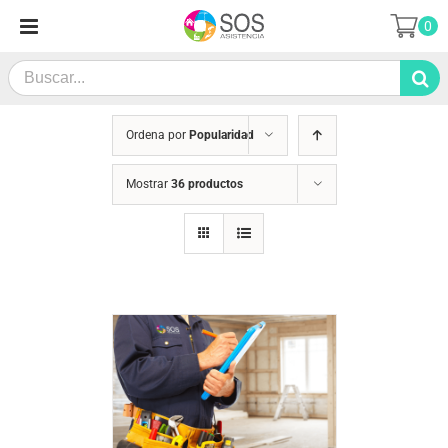
Saltar
0
al
contenido
Search
for:
Ordena por
Popularidad
Mostrar
36 productos