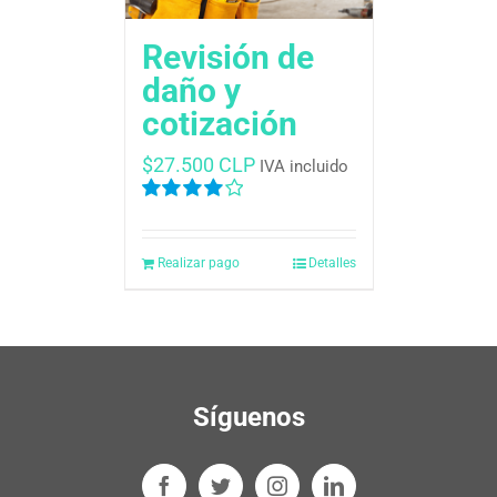
Revisión de
daño y
cotización
$
27.500 CLP
IVA incluido
Valorado
en
4.00
de
5
Realizar pago
Detalles
Síguenos