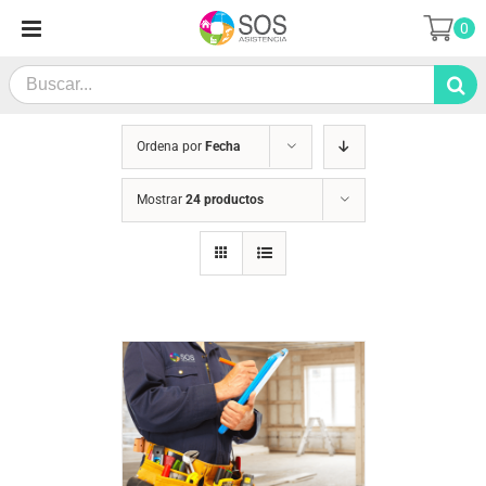
Saltar
0
al
contenido
Search
for:
Ordena por
Fecha
Mostrar
24 productos