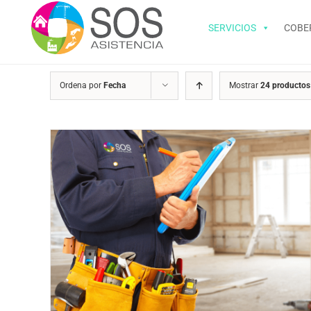
Saltar
al
SERVICIOS
COBE
contenido
Ordena por
Fecha
Mostrar
24 productos