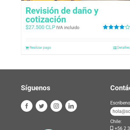
Revisión de daño y
cotización
$
27.500 CLP
IVA incluido
Valorado
en
4.00
de
5
Realizar pago
Detalles
Síguenos
Contá
Escríbeno
hola@sos
Chile:
+56 2 