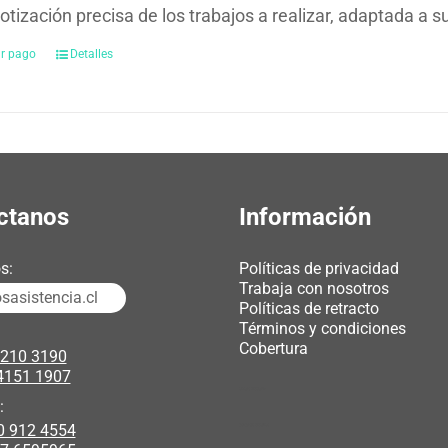
otización precisa de los trabajos a realizar, adaptada a 
ar pago
Detalles
ctanos
Información
s:
Políticas de privacidad
Trabaja con nosotros
asistencia.cl
Políticas de retracto
Términos y condiciones
Cobertura
3210 3190
4151 1907
chicas webcam
:
0 912 4554
polipasto electrico