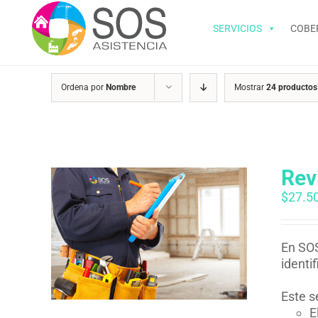
Saltar
al
SERVICIOS
COBE
contenido
Ordena por
Nombre
Mostrar
24 productos
Rev
$
27.5
En SOS
identi
Este s
E