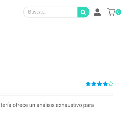
Search
0
for:
Valorado
en
4.00
de
5
tería ofrece un análisis exhaustivo para