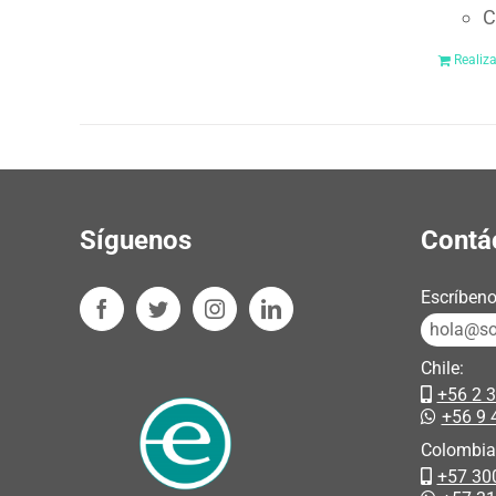
C
Realiz
Síguenos
Contá
Escríbeno
hola@sos
Chile:
+56 2 
+56 9 
Colombia
+57 30