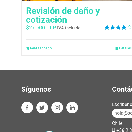
Revisión de daño y
cotización
$
27.500 CLP
IVA incluido
Valorado
en
4.00
de
5
Realizar pago
Detalles
Síguenos
Contá
Escríbeno
hola@sos
Chile:
+56 2 