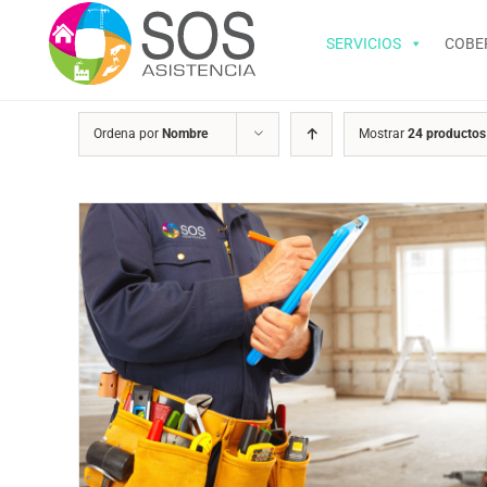
Saltar
al
SERVICIOS
COBE
contenido
Ordena por
Nombre
Mostrar
24 productos