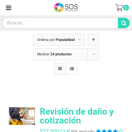
Saltar
0
al
contenido
Search
for:
Ordena por
Popularidad
Mostrar
24 productos
Revisión de daño y
cotización
$
27.500 CLP
IVA incluido