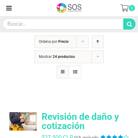
Saltar
0
al
contenido
Search
for:
Ordena por
Precio
Mostrar
24 productos
Revisión de daño y
cotización
$
27.500 CLP
IVA incluido