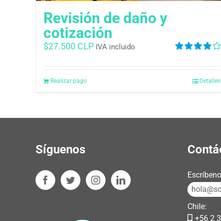
Revisión de daño y
cotización
$
27.500 CLP
IVA incluido
Valorado
en
4.00
de
5
Realizar pago
Detalles
Síguenos
Contá
Escríbeno
hola@sos
Chile:
+56 2 