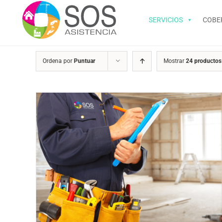
Saltar
al
SERVICIOS
COBE
contenido
Ordena por
Puntuar
Mostrar
24 productos