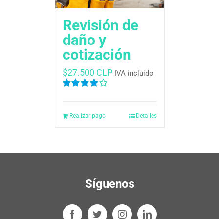
Revisión de
daño y
cotización
$
27.500 CLP
IVA incluido
Valorado
en
4.00
de
5
Realizar pago
Detalles
Síguenos