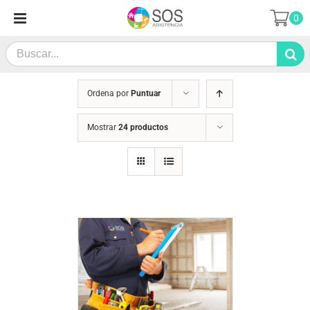
Saltar
0
al
contenido
Search
for:
Ordena por
Puntuar
Mostrar
24 productos